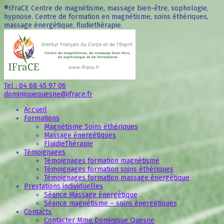
®IFraCE Centre de magnétisme, massage bien-être, sophologie,
hypnose. Centre de formation en magnétisme, soins éthériques,
massage énergétique, fludiethérapie.
Tel : 04 68 45 97 06
dominiquequesne@ifrace.fr
Accueil
Formations
Magnétisme Soins éthériques
Massage énergétiques
FluidieThérapie
Témoignages
Témoignages formation magnétisme
Témoignages formation soins éthériques
Témoignages formation massage énergétique
Prestations individuelles
Séance Massage énergétique
Séance magnétisme – soins énergétiques
Contacts
Contacter Mme Dominique Quesne