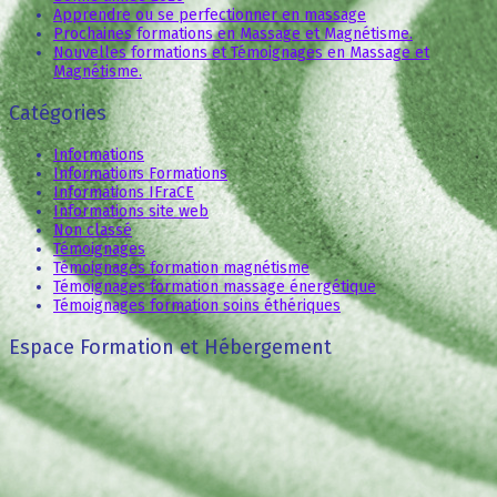
Apprendre ou se perfectionner en massage
Prochaines formations en Massage et Magnétisme.
Nouvelles formations et Témoignages en Massage et
Magnétisme.
Catégories
Informations
Informations Formations
Informations IFraCE
Informations site web
Non classé
Témoignages
Témoignages formation magnétisme
Témoignages formation massage énergétique
Témoignages formation soins éthériques
Espace Formation et Hébergement