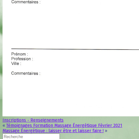
Inscriptions - Renseignements
«
Témoignages Formation Massage Énergétique Février 2021
Massage Énergétique : laisser être et laisser faire !
»