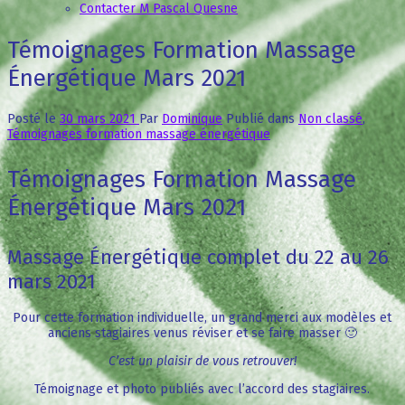
Contacter M Pascal Quesne
Témoignages Formation Massage
Énergétique Mars 2021
Posté le
30 mars 2021
Par
Dominique
Publié dans
Non classé
,
Témoignages formation massage énergétique
Témoignages Formation Massage
Énergétique Mars 2021
Massage Énergétique complet du 22 au 26
mars 2021
Pour cette formation individuelle, un grand merci aux modèles et
anciens stagiaires venus réviser et se faire masser 🙂
C’est un plaisir de vous retrouver!
Témoignage et photo publiés avec l’accord des stagiaires.