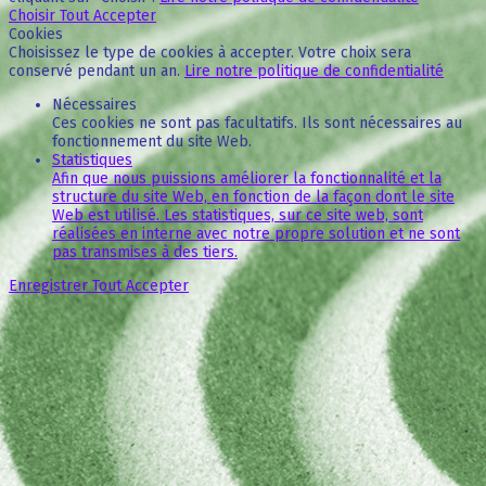
Choisir
Tout Accepter
Cookies
Choisissez le type de cookies à accepter. Votre choix sera
conservé pendant un an.
Lire notre politique de confidentialité
Nécessaires
Ces cookies ne sont pas facultatifs. Ils sont nécessaires au
fonctionnement du site Web.
Statistiques
Afin que nous puissions améliorer la fonctionnalité et la
structure du site Web, en fonction de la façon dont le site
Web est utilisé. Les statistiques, sur ce site web, sont
réalisées en interne avec notre propre solution et ne sont
pas transmises à des tiers.
Enregistrer
Tout Accepter