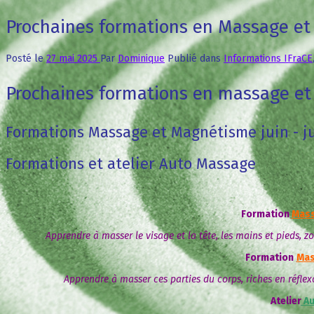
Prochaines formations en Massage e
Posté le
27 mai 2025
Par
Dominique
Publié dans
Informations IFraCE
Prochaines formations en massage e
Formations Massage et Magnétisme juin - ju
Formations et atelier Auto Massage
Formation
Mass
Apprendre à masser le visage et la tête, les mains et pieds, 
Formation
Mas
Apprendre à masser ces parties du corps, riches en réflexo
Atelier
Au