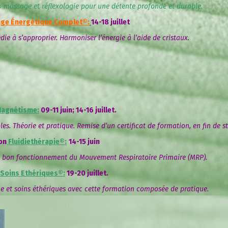
to massage et réflexologie pour une détente profonde et durable.
ge Énergétique Complet
®:
14-18 juillet
ie à s’approprier. Harmoniser l’énergie à l’aide de cristaux.
agnétisme:
09-11 juin; 14-16 juillet.
les. Théorie et pratique. Remise d’un certificat de formation, en fin de s
on
Fluidiethérapie®:
14-15 juin
le bon fonctionnement du Mouvement Respiratoire Primaire (MRP).
Soins Ethériques®:
19-20 juillet.
 et soins éthériques avec cette formation composée de pratique.