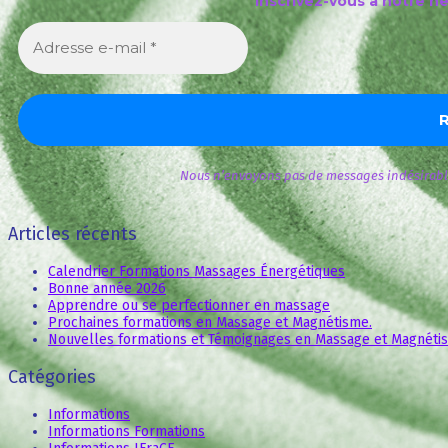
Inscrivez-vous à notre n
Nous n’envoyons pas de messages indésirable
Articles récents
Calendrier Formations Massages Énergétiques
Bonne année 2026
Apprendre ou se perfectionner en massage
Prochaines formations en Massage et Magnétisme.
Nouvelles formations et Témoignages en Massage et Magnéti
Catégories
Informations
Informations Formations