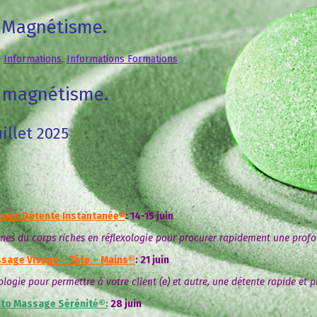
t Magnétisme.
,
Informations
,
Informations Formations
t magnétisme.
illet 2025
age Détente Instantanée
®
: 14-15 juin
zones du corps riches en réflexologie pour procurer rapidement une prof
sage Visage – Tête – Mains®
: 21 juin
logie pour permettre à votre client (e) et autre, une détente rapide et 
to Massage Sérénité
®:
28 juin