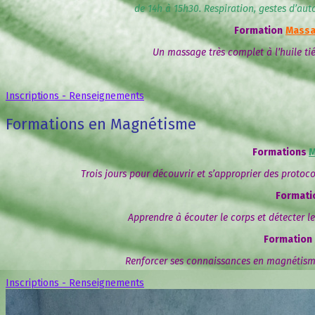
de 14h à 15h30. Respiration, gestes d’au
Formation
Massa
Un massage très complet à l’huile tiéd
Inscriptions - Renseignements
Formations en Magnétisme
Formations
M
Trois jours pour découvrir et s’approprier des protoco
Formati
Apprendre à écouter le corps et détecter 
Formation
Renforcer ses connaissances en magnétisme
Inscriptions - Renseignements