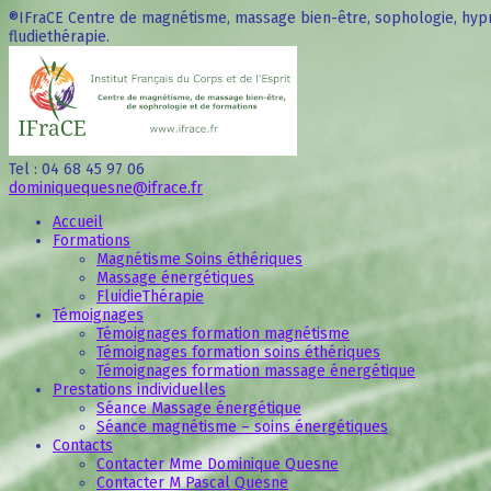
®IFraCE Centre de magnétisme, massage bien-être, sophologie, hypn
fludiethérapie.
Tel : 04 68 45 97 06
dominiquequesne@ifrace.fr
Accueil
Formations
Magnétisme Soins éthériques
Massage énergétiques
FluidieThérapie
Témoignages
Témoignages formation magnétisme
Témoignages formation soins éthériques
Témoignages formation massage énergétique
Prestations individuelles
Séance Massage énergétique
Séance magnétisme – soins énergétiques
Contacts
Contacter Mme Dominique Quesne
Contacter M Pascal Quesne