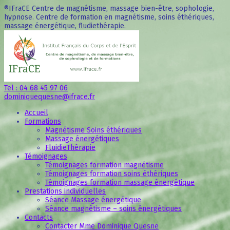
®IFraCE Centre de magnétisme, massage bien-être, sophologie,
hypnose. Centre de formation en magnétisme, soins éthériques,
massage énergétique, fludiethérapie.
Tel : 04 68 45 97 06
dominiquequesne@ifrace.fr
Accueil
Formations
Magnétisme Soins éthériques
Massage énergétiques
FluidieThérapie
Témoignages
Témoignages formation magnétisme
Témoignages formation soins éthériques
Témoignages formation massage énergétique
Prestations individuelles
Séance Massage énergétique
Séance magnétisme – soins énergétiques
Contacts
Contacter Mme Dominique Quesne