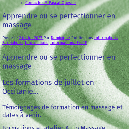
Contacter M Pascal Quesne
Apprendre ou se perfectionner en
massage
Posté le
2 juillet 2025
Par
Dominique
Publié dans
Informations
Formations
,
Informations
,
Informations IFraCE
Apprendre ou se perfectionner en
massage
Les formations de juillet en
Occitanie...
Témoignages de formation en massage et
dates à venir.
Formations et atelier Auto Massage