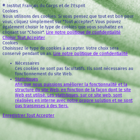
® Institut Français du Corps et de l'Esprit
Cookies
Nous utilisons des cookies. Si vous pensez que tout est bon pour
vous, cliquez simplement sur "Tout accepter". Vous pouvez
également choisir le type de cookies que vous souhaitez en
cliquant sur "Choisir".
Lire notre politique de confidentialité
Choisir
Tout Accepter
Cookies
Choisissez le type de cookies à accepter. Votre choix sera
conservé pendant un an.
Lire notre politique de confidentialité
Nécessaires
Ces cookies ne sont pas facultatifs. Ils sont nécessaires au
fonctionnement du site Web.
Statistiques
Afin que nous puissions améliorer la fonctionnalité et la
structure du site Web, en fonction de la façon dont le site
Web est utilisé. Les statistiques, sur ce site web, sont
réalisées en interne avec notre propre solution et ne sont
pas transmises à des tiers.
Enregistrer
Tout Accepter