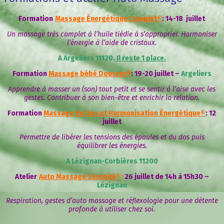
Formation
Massage Énergétique Complet
®
: 14-18 juillet
Un massage très complet à l’huile tiédie à s’approprier. Harmoniser
l’énergie à l’aide de cristaux.
A Argeliers 11120.
Il reste 1 place.
Formation
Massage bébé Douceur
®
: 19-20 juillet –
Argeliers
Apprendre à masser un (son) tout petit et se sentir à l’aise avec les
gestes. Contribuer à son bien-être et enrichir la relation.
Formation
Massage du Dos et Harmonisation Énergétique®
: 12
juillet
Permettre de libérer les tensions des épaules et du dos puis
équilibrer les énergies.
A Lézignan-Corbières 11200
Atelier
Auto Massage Sérénité®
:
26 juillet de 14h à 15h30 –
Lézignan
Respiration, gestes d’auto massage et réflexologie pour une détente
profonde à utiliser chez soi.