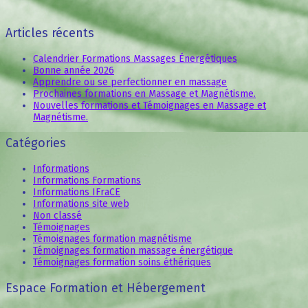
Articles récents
Calendrier Formations Massages Énergétiques
Bonne année 2026
Apprendre ou se perfectionner en massage
Prochaines formations en Massage et Magnétisme.
Nouvelles formations et Témoignages en Massage et
Magnétisme.
Catégories
Informations
Informations Formations
Informations IFraCE
Informations site web
Non classé
Témoignages
Témoignages formation magnétisme
Témoignages formation massage énergétique
Témoignages formation soins éthériques
Espace Formation et Hébergement