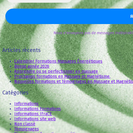
Nous n’envoyons pas de messages indésirable
Articles récents
Calendrier Formations Massages Énergétiques
Bonne année 2026
Apprendre ou se perfectionner en massage
Prochaines formations en Massage et Magnétisme.
Nouvelles formations et Témoignages en Massage et Magnéti
Catégories
Informations
Informations Formations
Informations IFraCE
Informations site web
Non classé
Témoignages