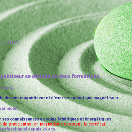
rs (11120),
gnétiseur se déroule en deux formations.
r mois).
e devenir magnétiseur et d’exercer en tant que magnétiseur.
par mois).
r ses connaissances en soins éthériques et énergétiques.
n de praticien(ne) en magnétisme et obtenu le certificat.
professionnel depuis 25 ans.