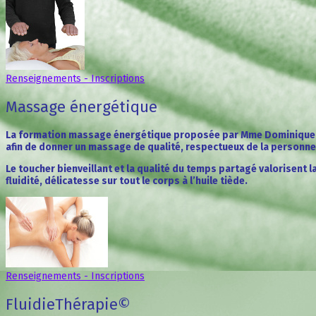
Renseignements - Inscriptions
Massage énergétique
La formation massage énergétique proposée par Mme Dominique Qu
afin de donner un massage de qualité, respectueux de la personn
Le toucher bienveillant et la qualité du temps partagé valorisent 
fluidité, délicatesse sur tout le corps à l’huile tiède.
Renseignements - Inscriptions
FluidieThérapie©