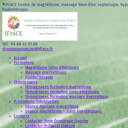
®IFraCE Centre de magnétisme, massage bien-être, sophologie, hypn
fludiethérapie.
Tel : 04 68 45 97 06
dominiquequesne@ifrace.fr
Accueil
Formations
Magnétisme Soins éthériques
Massage énergétiques
FluidieThérapie
Témoignages
Témoignages formation magnétisme
Témoignages formation soins éthériques
Témoignages formation massage énergétique
Prestations individuelles
Séance Massage énergétique
Séance magnétisme – soins énergétiques
Contacts
Contacter Mme Dominique Quesne
Contacter M Pascal Quesne