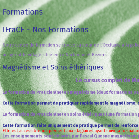
Formations
IFraCE - Nos Formations
Notre centre de formation se trouve au cœur de l’Occitanie à Argelie
un agréable village situé entre Narbonne et Béziers.
Magnétisme et Soins éthériques
Le cursus complet de Ma
La formation de Praticien(ne) en magnétisme (deux formations pa
Cette formation permet de pratiquer rapidement le magnétisme, d
La formation de Praticien(ne) en soins éthériques (une formation 
Cette formation faite uniquement de pratique permet de renforce
Elle est accessible uniquement aux stagiaires ayant suivi la formatio
Les enseignements sont délivrés par Pascal Quesne magnétiseur 