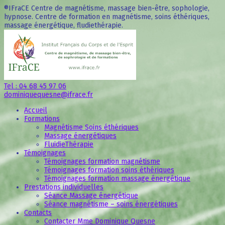
®IFraCE Centre de magnétisme, massage bien-être, sophologie,
hypnose. Centre de formation en magnétisme, soins éthériques,
massage énergétique, fludiethérapie.
Tel : 04 68 45 97 06
dominiquequesne@ifrace.fr
Accueil
Formations
Magnétisme Soins éthériques
Massage énergétiques
FluidieThérapie
Témoignages
Témoignages formation magnétisme
Témoignages formation soins éthériques
Témoignages formation massage énergétique
Prestations individuelles
Séance Massage énergétique
Séance magnétisme – soins énergétiques
Contacts
Contacter Mme Dominique Quesne