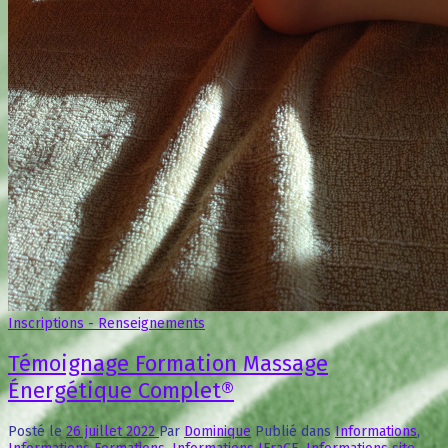
Inscriptions - Renseignements
Témoignage Formation Massage
Énergétique Complet®
Posté le
26 juillet 2022
Par
Dominique
Publié dans
Informations
,