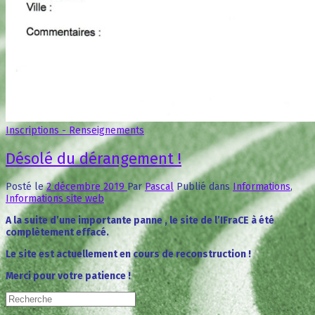
Inscriptions - Renseignements
Désolé du dérangement !
Posté le
2 décembre 2019
Par
Pascal
Publié dans
Informations
,
Informations site web
A la suite d’une importante panne , le site de l’IFraCE à été
complètement effacé.
Le site est actuellement en cours de reconstruction !
Merci pour votre patience !