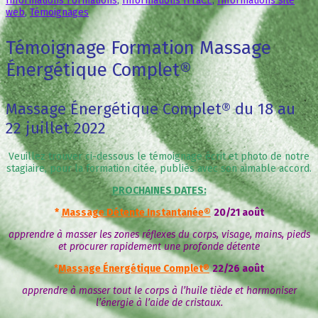
Informations Formations
,
Informations IFraCE
,
Informations site
web
,
Témoignages
Témoignage Formation Massage
Énergétique Complet®
Massage Énergétique Complet® du 18 au
22 juillet 2022
Veuillez trouver ci-dessous le témoignage écrit et photo de notre
stagiaire, pour la formation citée, publiés avec son aimable accord.
PROCHAINES DATES:
*
Massage Détente Instantanée®
20/21 août
apprendre à masser les zones réflexes du corps, visage, mains, pieds
et procurer rapidement une profonde détente
*
Massage Énergétique Complet
®
22/26 août
apprendre à masser tout le corps à l’huile tiède et harmoniser
l’énergie à l’aide de cristaux.