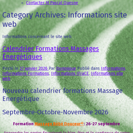
Contacter M Pascal Quesne
Category Archives:
Informations site
web
Informations concernant le site web
Calendrier Formations Massages
Énergétiques
Posté le
27 janvier 2026
Par
Dominique
Publié dans
Informations
,
Informations Formations
,
Informations IFraCE
,
Informations site
web
Nouveau calendrier formations Massage
Energétique
Septembre-Octobre-Novembre 2026
Formation
Massage Bébé Douceur®
: 26-27 septembre