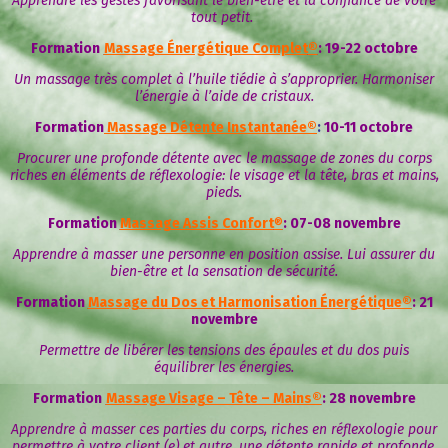
Apprendre les gestes favorisant le bien-être et la confiance de votre
tout petit.
Formation
Massage Énergétique Complet
®
: 19-22 octobre
Un massage très complet à l’huile tiédie à s’approprier. Harmoniser
l’énergie à l’aide de cristaux.
Formation
Massage Détente Instantanée®
:
10-11 octobre
Procurer une profonde détente avec le massage de zones du corps
riches en éléments de réflexologie: le visage et la tête, bras et mains,
pieds.
Formation
Massage Assis Confort
®
: 07-08 novembre
Apprendre à masser une personne en position assise. Lui assurer du
bien-être et la sensation de sécurité.
Formation
Massage du Dos et Harmonisation Énergétique®
: 21
novembre
Permettre de libérer les tensions des épaules et du dos puis
équilibrer les énergies.
Formation
Massage Visage – Tête – Mains®
: 28 novembre
Apprendre à masser ces parties du corps, riches en réflexologie pour
permettre à votre client (e) et autre, une détente rapide et profonde.