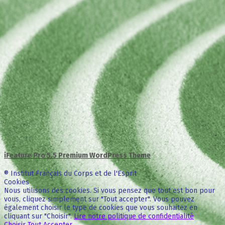
iFeature Pro 5.5 Premium WordPress Theme
® Institut Français du Corps et de l'Esprit
Cookies
Nous utilisons des cookies. Si vous pensez que tout est bon pour
vous, cliquez simplement sur "Tout accepter". Vous pouvez
également choisir le type de cookies que vous souhaitez en
cliquant sur "Choisir".
Lire notre politique de confidentialité
Choisir
Tout Accepter