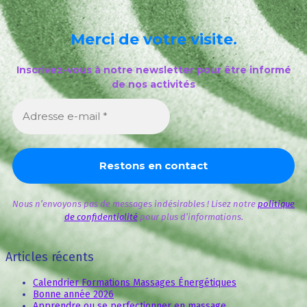
Merci de votre visite.
Inscrivez-vous à notre newsletter pour être informé
de nos activités
Nous n’envoyons pas de messages indésirables ! Lisez notre
politique
de confidentialité
pour plus d’informations.
Articles récents
Calendrier Formations Massages Énergétiques
Bonne année 2026
Apprendre ou se perfectionner en massage