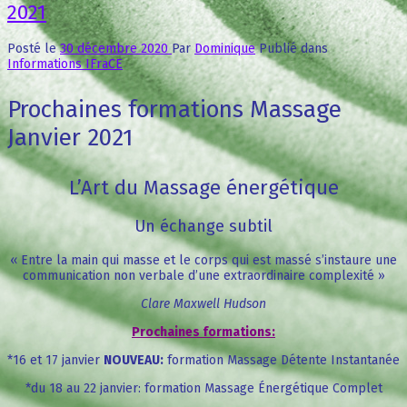
2021
Posté le
30 décembre 2020
Par
Dominique
Publié dans
Informations IFraCE
Prochaines formations Massage
Janvier 2021
L’Art du Massage énergétique
Un échange subtil
« Entre la main qui masse et le corps qui est massé s’instaure une
communication non verbale d’une extraordinaire complexité »
Clare Maxwell Hudson
Prochaines formations:
*16 et 17 janvier
NOUVEAU:
formation Massage Détente Instantanée
*du 18 au 22 janvier: formation Massage Énergétique Complet