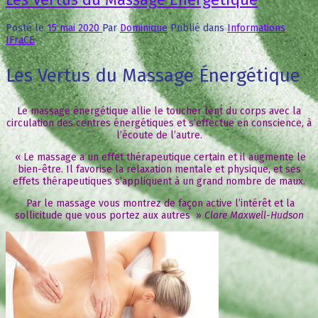
Posté le
15 mai 2020
Par
Dominique
Publié dans
Informations
IFraCE
Les Vertus du Massage Énergétique
Le massage énergétique allie le toucher lent du corps avec la
circulation des centres énergétiques et s’effectue en conscience, à
l’écoute de l’autre.
« Le massage a un effet thérapeutique certain et il augmente le
bien-être. Il favorise la relaxation mentale et physique, et ses
effets thérapeutiques s’appliquent à un grand nombre de maux.
Par le massage vous montrez de façon active l’intérêt et la
sollicitude que vous portez aux autres »
Clare Maxwell-Hudson