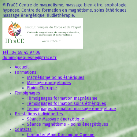
®IFraCE Centre de magnétisme, massage bien-être, sophologie,
hypnose. Centre de formation en magnétisme, soins éthériques,
massage énergétique, fludiethérapie.
Tel : 04 68 45 97 06
dominiquequesne@ifrace.fr
Accueil
Formations
Magnétisme Soins éthériques
Massage énergétiques
FluidieThérapie
Témoignages
Témoignages formation magnétisme
Témoignages formation soins éthériques
Témoignages formation massage énergétique
Prestations individuelles
Séance Massage énergétique
Séance magnétisme – soins énergétiques
Contacts
Contacter Mme Dominique Quesne