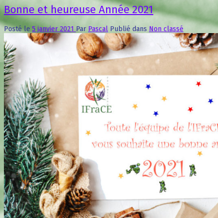
Bonne et heureuse Année 2021
Posté le
5 janvier 2021
Par
Pascal
Publié dans
Non classé