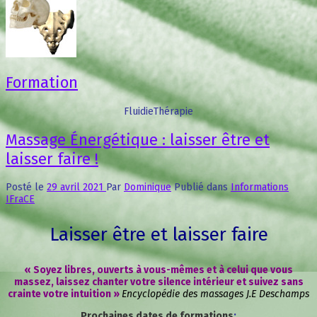
Formation
FluidieThérapie
Massage Énergétique : laisser être et
laisser faire !
Posté le
29 avril 2021
Par
Dominique
Publié dans
Informations
IFraCE
Laisser être et laisser faire
« Soyez libres, ouverts à vous-mêmes et à celui que vous
massez, laissez chanter votre silence intérieur et suivez sans
crainte votre intuition »
Encyclopédie des massages J.E Deschamps
Prochaines dates de formations
: