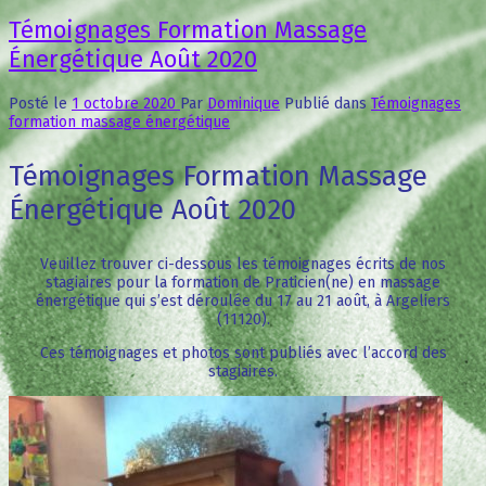
Témoignages Formation Massage
Énergétique Août 2020
Posté le
1 octobre 2020
Par
Dominique
Publié dans
Témoignages
formation massage énergétique
Témoignages Formation Massage
Énergétique Août 2020
Veuillez trouver ci-dessous les témoignages écrits de nos
stagiaires pour la formation de Praticien(ne) en massage
énergétique qui s’est déroulée du 17 au 21 août, à Argeliers
(11120).
Ces témoignages et photos sont publiés avec l’accord des
stagiaires.