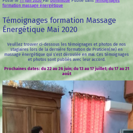
Posté le
11 juin 2020
Par
Dominique
Publié dans
Témoignages
formation massage énergétique
Témoignages formation Massage
Énergétique Mai 2020
Veuillez trouver ci-dessous les témoignages et photos de nos
stagiaires lors de la dernière formation de Praticien(ne) en
massage énergétique qui s’est déroulée en mai.
Ces témoignages
et photos sont publiés avec leur accord.
Prochaines dates: du 22 au 26 juin; du 13 au 17 juillet; du 17 au 21
août