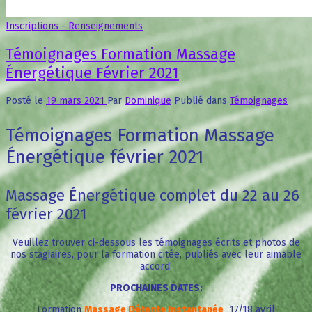
Inscriptions - Renseignements
Témoignages Formation Massage
Énergétique Février 2021
Posté le
19 mars 2021
Par
Dominique
Publié dans
Témoignages
Témoignages Formation Massage
Énergétique février 2021
Massage Énergétique complet du 22 au 26
février 2021
Veuillez trouver ci-dessous les témoignages écrits et photos de
nos stagiaires, pour la formation citée,
publiés avec leur aimable
accord.
PROCHAINES DATES:
Formation
Massage Détente Instantanée
17/18 avril