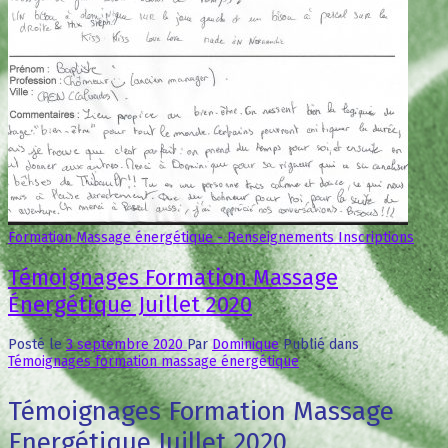
Formation Massage énergétique - Renseignements Inscriptions
Témoignages Formation Massage
Énergétique Juillet 2020
Posté le
3 septembre 2020
Par
Dominique
Publié dans
Témoignages formation massage énergétique
Témoignages Formation Massage
Energétique Juillet 2020