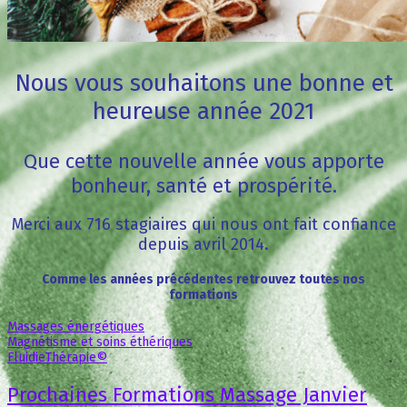
Nous vous souhaitons une bonne et
heureuse année 2021
Que cette nouvelle année vous apporte
bonheur, santé et prospérité.
Merci aux 716 stagiaires qui nous ont fait confiance
depuis avril 2014.
Comme les années précédentes retrouvez toutes nos
formations
Massages énergétiques
Magnétisme et soins éthériques
FluidieThérapie©
Prochaines Formations Massage Janvier