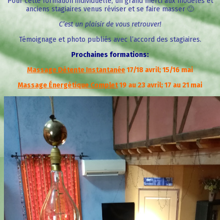
Pour cette formation individuelle, un grand merci aux modèles et
anciens stagiaires venus réviser et se faire masser 🙂
C’est un plaisir de vous retrouver!
Témoignage et photo publiés avec l’accord des stagiaires.
Prochaines formations:
Massage Détente Instantanée
17/18 avril; 15/16 mai
Massage Énergétique Complet
19 au 23 avril; 17 au 21 mai