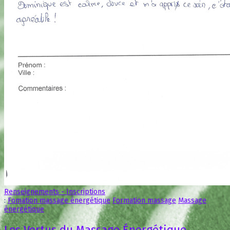
Renseignements - Inscriptions
:
Fomation massage énergétique
Formation massage
Massage
énergétique
Les Vertus du Massage Énergétique